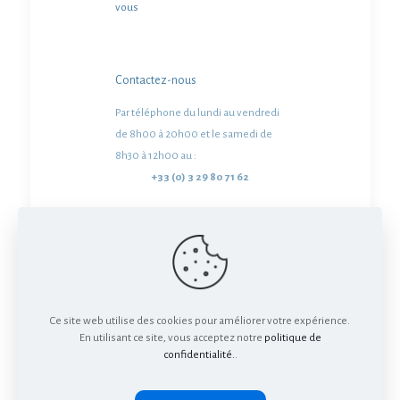
vous
Contactez-nous
Par téléphone du lundi au vendredi
de 8h00 à 20h00 et le samedi de
8h30 à 12h00 au :
+33 (0) 3 29 80 71 62
Ou écrivez-nous à :
serviceclient@alk.net
© 2024 all rights reserved. Powered by PPL - ALK
Ce site web utilise des cookies pour améliorer votre expérience.
Store
En utilisant ce site, vous acceptez notre
politique de
FR-NPR-2400100 – 10/24 - Last updated on
confidentialité.
.
06/01/2025