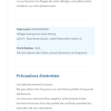
ou sur la prise en charge de votre allergie, consultez votre
médecin ou votre pharmacien.
Fabricant :
KARAPHARM
Village entreprise Saint-Henry
Lot 311 - Rue Anne Gacon, 13466 Marseille Cedex 16
Distributeur :
ALK
ZA Les Vignes des Côtes, 55270 Varennes-en-Argonne
Précautions d'entretien
Lire attentivement la notice;
Ne pas utiliser les housses sur une literie pliable (risque de
déchirure);
Les housses doivent être rangées, la fermeture éclair
fermée et tenues hors de portée des enfants pendant les
périodes de non utilisation;