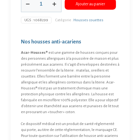
Ajouter au panier
de
Housse
de
UGS :
1068299
Catégorie :
Housses couettes
couette
L240
X
l220
Nos housses anti-acariens
Acar-Housses®
est une gamme de housses conçues pour
des personnes allergiques à la poussière de maison et plus
précisément aux acariens. Il s’agit d’enveloppes destinées à
recouvrir l’ensemble de la literie : matelas, oreillers et
couettes. Elles forment une barrière entre la personne
allergique et les allergènes contenus dans la literie. Acar-
Housses® n’est pas un traitement chimique mais une
protection physique contre les allergènes. La housse est
fabriquée en microfibre 100% polyester. Elle a pour objectif
d’obtenir une étanchéité aux acariens et punaises de lit tout
en procurant un « toucher » coton.
Ce dispositif médical est un produit de santé réglementé
qui porte, au titre de cette réglementation, le marquage CE.
Pour toute question sur l’utilisation de housse anti-acariens