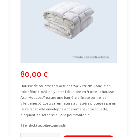
80,00
€
Housse de couette anti-acariens 240x220cm. Conçue en
microfibre 100% polyester, fabriquée en France, la housse
Acar-Housses® assure une barrière efficace contre les
allergènes. Grâce à sa fermeture à glissière protégée par un
large rabat, elle enveloppe entièrement votre couette,
bloquant les acariens qu’elle peut contenir.
58 en stock (peut être commandé)
quantité