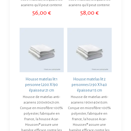
acariens qu’il peut contenir.
acariens qu’il peut contenir.
56,00
€
58,00
€
Housse matelas lit 1
Housse matelas lit 2
personne L200 X l90
personnes L190 X l140
épaisseur 21 cm
épaisseur 15 cm
Housse de matelas anti-
Housse de matelas anti-
acariens 200x90x21cm.
acariens 190x140x15cm.
Conçue en microfibre 100%
Conçue en microfibre 100%
polyester, fabriquée en
polyester, fabriquée en
France, la housse Acar-
France, la housse Acar-
Housses® assure une
Housses® assure une
barrière efficace contre les
barrière efficace contre les