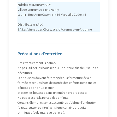
Fabricant :
KARAPHARM
Village entreprise Saint-Henry
Lot 311 - Rue Anne Gacon, 13466 Marseille Cedex 16
Distributeur :
ALK
ZA Les Vignes des Côtes, 55270 Varennes-en-Argonne
Précautions d'entretien
Lire attentivement la notice;
Ne pas utiliser les housses sur une literie pliable (risque de
déchirure);
Les housses doivent être rangées, la fermeture éclair
fermée et tenues hors de portée des enfants pendant les
périodes de non utilisation;
Stocker les housses dans un endroit propre et sec;
Ne pas laisser à la portée des enfants;
Certains éléments sont susceptibles d’abîmer l’enduction
(bague, cutter, pointes) ainsi que certains produits
chimiques (solvants, eau de javel).