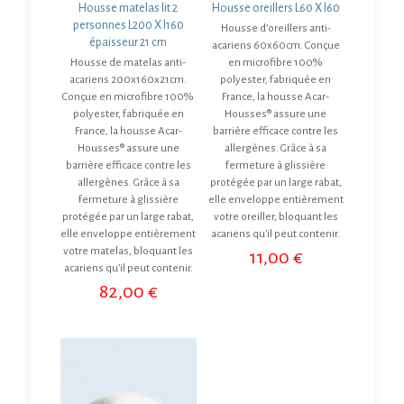
Housse matelas lit 2
Housse oreillers L60 X l60
personnes L200 X l160
Housse d’oreillers anti-
épaisseur 21 cm
acariens 60x60cm. Conçue
Housse de matelas anti-
en microfibre 100%
acariens 200x160x21cm.
polyester, fabriquée en
Conçue en microfibre 100%
France, la housse Acar-
polyester, fabriquée en
Housses® assure une
France, la housse Acar-
barrière efficace contre les
Housses® assure une
allergènes. Grâce à sa
barrière efficace contre les
fermeture à glissière
allergènes. Grâce à sa
protégée par un large rabat,
fermeture à glissière
elle enveloppe entièrement
protégée par un large rabat,
votre oreiller, bloquant les
elle enveloppe entièrement
acariens qu’il peut contenir.
votre matelas, bloquant les
11,00
€
acariens qu’il peut contenir.
82,00
€