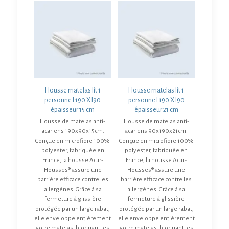
Housse matelas lit 1
Housse matelas lit 1
personne L190 X l90
personne L190 X l90
épaisseur 15 cm
épaisseur 21 cm
Housse de matelas anti-
Housse de matelas anti-
acariens 190x90x15cm.
acariens 90x190x21cm.
Conçue en microfibre 100%
Conçue en microfibre 100%
polyester, fabriquée en
polyester, fabriquée en
France, la housse Acar-
France, la housse Acar-
Housses® assure une
Housses® assure une
barrière efficace contre les
barrière efficace contre les
allergènes. Grâce à sa
allergènes. Grâce à sa
fermeture à glissière
fermeture à glissière
protégée par un large rabat,
protégée par un large rabat,
elle enveloppe entièrement
elle enveloppe entièrement
votre matelas, bloquant les
votre matelas, bloquant les