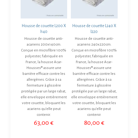
Housse de couette L200 X
Housse de couette L240 X
l140
l220
Housse de couette anti-
Housse de couette anti-
acariens 200x140cm.
acariens 240x220cm.
Conçue en microfibre 100%
Conçue en microfibre 100%
polyester, fabriquée en
polyester, fabriquée en
France, la housse Acar-
France, la housse Acar-
Housses® assure une
Housses® assure une
barrière efficace contre les
barrière efficace contre les
allergènes. Grâce à sa
allergènes. Grâce à sa
fermeture à glissière
fermeture à glissière
protégée par un large rabat,
protégée par un large rabat,
elle enveloppe entièrement
elle enveloppe entièrement
votre couette, bloquant les
votre couette, bloquant les
acariens qu’elle peut
acariens qu’elle peut
contenir.
contenir.
63,00
€
80,00
€